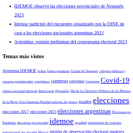
IDEMOE observó las elecciones provinciales de Neuquén
2023
Idemoe participó del encuentro organizado por la DINE de
cara a las elecciones nacionales argentinas 2023
Argentina: versión preliminar del cronograma electoral 2023
Temas más vistos
Argentina IDEMOE
boleta
boleta partidaria
Ciudad de Neuquén
colegios públicos y
Covid-19
congreso
convenio
consejos profesionales
compliance
Corrientes
cámara nacional electoral
democracia
Diputados
Día de los Derechos Políticos de las Mujeres
elecciones
ecuador
de la Mujer Voto femenino Paridad enfoque de genero
elecciones argentinas
elecciones 2017
elecciones 2023
Elecciones en
idemoe
Pandemia
elecciones provinciales
igualdad
instrumento de votación
misión de observación electoral
mujeres
internacional
ley micaela
Mexico