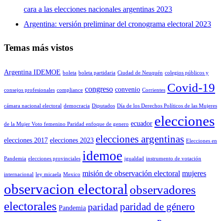
cara a las elecciones nacionales argentinas 2023
Argentina: versión preliminar del cronograma electoral 2023
Temas más vistos
Argentina IDEMOE
boleta
boleta partidaria
Ciudad de Neuquén
colegios públicos y
Covid-19
congreso
convenio
consejos profesionales
compliance
Corrientes
cámara nacional electoral
democracia
Diputados
Día de los Derechos Políticos de las Mujeres
elecciones
ecuador
de la Mujer Voto femenino Paridad enfoque de genero
elecciones argentinas
elecciones 2017
elecciones 2023
Elecciones en
idemoe
Pandemia
elecciones provinciales
igualdad
instrumento de votación
misión de observación electoral
mujeres
internacional
ley micaela
Mexico
observacion electoral
observadores
electorales
paridad de género
paridad
Pandemia