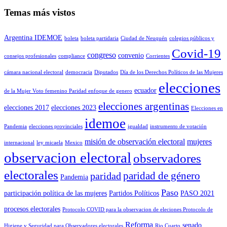
Temas más vistos
Argentina IDEMOE
boleta
boleta partidaria
Ciudad de Neuquén
colegios públicos y
Covid-19
congreso
convenio
consejos profesionales
compliance
Corrientes
cámara nacional electoral
democracia
Diputados
Día de los Derechos Políticos de las Mujeres
elecciones
ecuador
de la Mujer Voto femenino Paridad enfoque de genero
elecciones argentinas
elecciones 2017
elecciones 2023
Elecciones en
idemoe
Pandemia
elecciones provinciales
igualdad
instrumento de votación
misión de observación electoral
mujeres
internacional
ley micaela
Mexico
observacion electoral
observadores
electorales
paridad de género
paridad
Pandemia
Paso
participación política de las mujeres
Partidos Políticos
PASO 2021
procesos electorales
Protocolo COVID para la observacion de eleciones Protocolo de
Reforma
senado
Higiene y Seguridad para Observadores electorales
Rio Cuarto