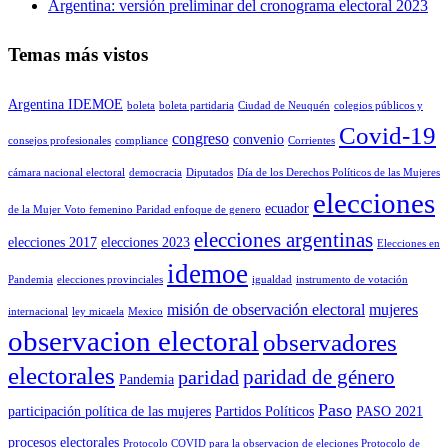
Argentina: versión preliminar del cronograma electoral 2023
Temas más vistos
Argentina IDEMOE
boleta
boleta partidaria
Ciudad de Neuquén
colegios públicos y
Covid-19
congreso
convenio
consejos profesionales
compliance
Corrientes
cámara nacional electoral
democracia
Diputados
Día de los Derechos Políticos de las Mujeres
elecciones
ecuador
de la Mujer Voto femenino Paridad enfoque de genero
elecciones argentinas
elecciones 2017
elecciones 2023
Elecciones en
idemoe
Pandemia
elecciones provinciales
igualdad
instrumento de votación
misión de observación electoral
mujeres
internacional
ley micaela
Mexico
observacion electoral
observadores
electorales
paridad de género
paridad
Pandemia
Paso
participación política de las mujeres
Partidos Políticos
PASO 2021
procesos electorales
Protocolo COVID para la observacion de eleciones Protocolo de