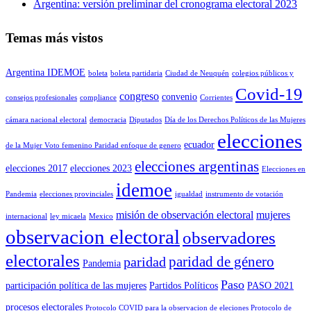
Argentina: versión preliminar del cronograma electoral 2023
Temas más vistos
Argentina IDEMOE
boleta
boleta partidaria
Ciudad de Neuquén
colegios públicos y
Covid-19
congreso
convenio
consejos profesionales
compliance
Corrientes
cámara nacional electoral
democracia
Diputados
Día de los Derechos Políticos de las Mujeres
elecciones
ecuador
de la Mujer Voto femenino Paridad enfoque de genero
elecciones argentinas
elecciones 2017
elecciones 2023
Elecciones en
idemoe
Pandemia
elecciones provinciales
igualdad
instrumento de votación
misión de observación electoral
mujeres
internacional
ley micaela
Mexico
observacion electoral
observadores
electorales
paridad de género
paridad
Pandemia
Paso
participación política de las mujeres
Partidos Políticos
PASO 2021
procesos electorales
Protocolo COVID para la observacion de eleciones Protocolo de